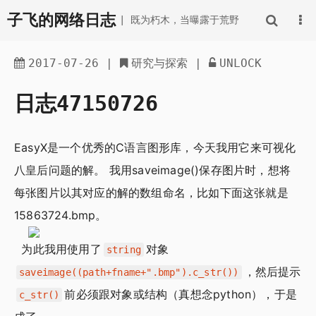
子飞的网络日志
| 既为朽木，当曝露于荒野
2017-07-26
|
研究与探索
|
UNLOCK
日志47150726
EasyX是一个优秀的C语言图形库，今天我用它来可视化
八皇后问题的解。 我用saveimage()保存图片时，想将
每张图片以其对应的解的数组命名，比如下面这张就是
15863724.bmp。
为此我用使用了
对象
string
，然后提示
saveimage((path+fname+".bmp").c_str())
前必须跟对象或结构（真想念python），于是
c_str()