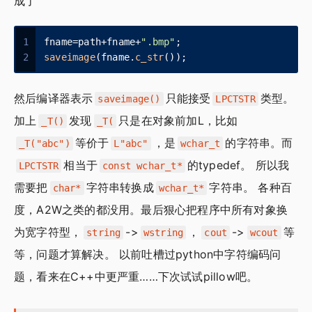
成了
1
fname=path+fname+
".bmp"
;
2
saveimage
(fname.
c_str
());
然后编译器表示
只能接受
类型。
saveimage()
LPCTSTR
加上
发现
只是在对象前加L，比如
_T()
_T(
等价于
，是
的字符串。而
_T("abc")
L"abc"
wchar_t
相当于
的typedef。 所以我
LPCTSTR
const wchar_t*
需要把
字符串转换成
字符串。 各种百
char*
wchar_t*
度，A2W之类的都没用。最后狠心把程序中所有对象换
为宽字符型，
->
，
->
等
string
wstring
cout
wcout
等，问题才算解决。 以前吐槽过python中字符编码问
题，看来在C++中更严重……下次试试pillow吧。