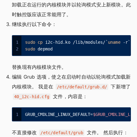
卸载正在运行的内核模块并以轮询模式安上新模块。此
时触控版应该正常能用了。
继续执行以下命令：
1
sudo
cp
 i2c-hid.ko /lib/modules/`
uname
 -r`/k
2
sudo
 depmod
替换现有内核模块文件。
编辑 Grub 选项，使之在启动时自动以轮询模式加载新
内核模块。 我是在
下新增了
/etc/default/grub.d/
文件，内容是：
40_i2c-hid.cfg
1
GRUB_CMDLINE_LINUX_DEFAULT=
$GRUB_CMDLINE_LIN
不直接修改
文件。 然后执行：
/etc/default/grub