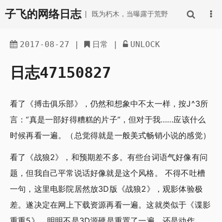
子飞的网络日志
| 既为朽木，当曝露于荒野
2017-08-27
|
日常
|
UNLOCK
日志47150827
看了《搏击俱乐部》，仍然和想象中不太一样，按J^3所
言：“真是一部好得糟糕的片子”，但对于我……应该什么
时候再看一遍。（总觉得就是一般美式畅销小说的感觉）
看了《战狼2》，和预期差不多。有些台词语气好像有问
题，但我自己平常说话好像就是这个风格。 不得不吐槽
一句，这里电影院居然放3D版《战狼2》，观影体验极
差。遂决定在网上下载资源再看一遍。这就类似于《谍影
重重5》，明明不是3D源硬是重置了一遍，还是动作